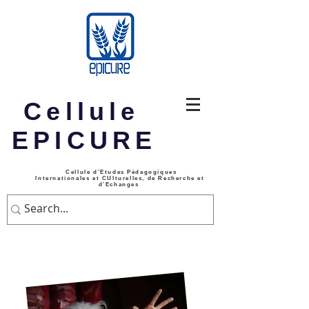
Cellule
EPICURE
Cellule d’Etudes Pédagogiques
Internationales et CUlturelles, de Recherche et
d’Echanges